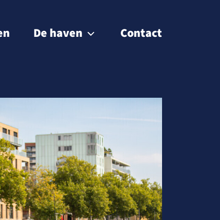
en
De haven
Contact
Passantenhaven
Gebiedsontwikkeling
Museumhaven
Historie
BIZ