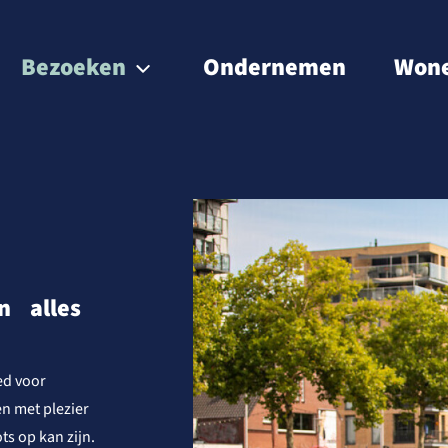
Bezoeken
Ondernemen
Won
Waterrecreatie
Eten & drinken
N
Overnachten
Natuur
n alles
Winkelen
ed voor
Cultuur & historie
n met plezier
s op kan zijn.