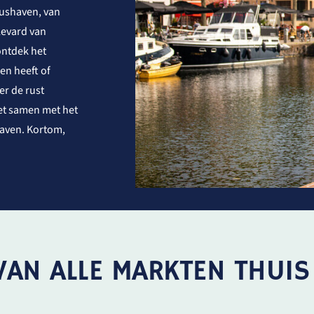
iushaven, van
levard van
ontdek het
en heeft of
er de rust
t samen met het
haven. Kortom,
VAN ALLE MARKTEN THUIS