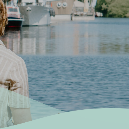
Home
Bezoeken
Ondernemen
Wonen
De haven
Contact