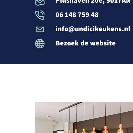
Piushaven 20e, 5017AN 
06 148 759 48
info@undicikeukens.nl
Bezoek de website