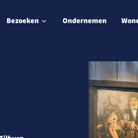
Bezoeken
Ondernemen
Won
Waterrecreatie
Eten & drinken
Overnachten
Natuur
Winkelen
Cultuur & historie