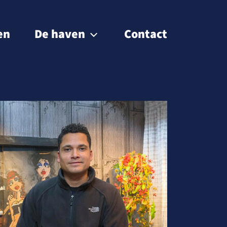
en
De haven
Contact
Passantenhaven
Gebiedsontwikkeling
Museumhaven
Historie
BIZ