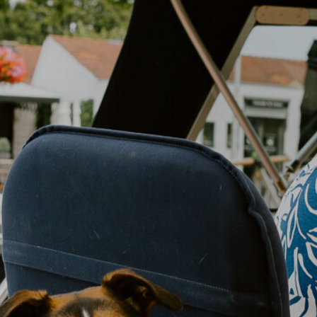
Bezoeken
Ondernemen
Wonen
De haven
Contact