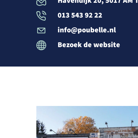
Havendijk 20, 5017 AM T
013 543 92 22
info@poubelle.nl
Bezoek de website