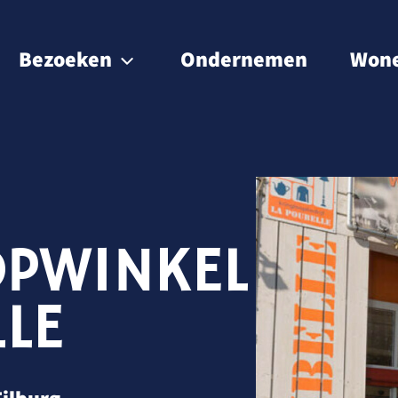
Bezoeken
Ondernemen
Won
Waterrecreatie
Eten & drinken
Overnachten
PWINKEL
Natuur
Winkelen
LE
Cultuur & historie