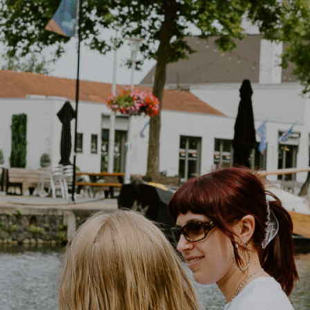
Home
Bezoeken
Ondernemen
Wonen
De haven
Contact