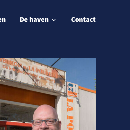
en
De haven
Contact
Passantenhaven
Gebiedsontwikkeling
Museumhaven
Historie
BIZ