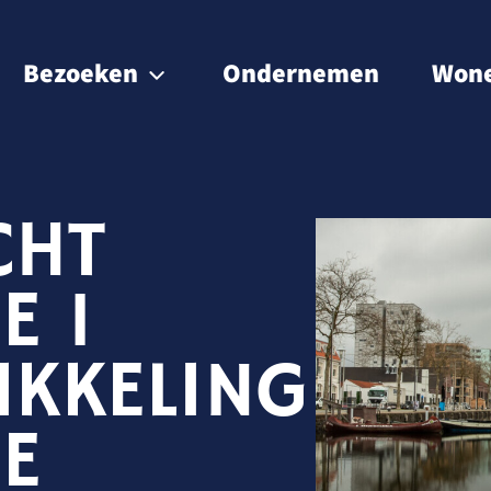
Bezoeken
Ondernemen
Won
Waterrecreatie
Eten & drinken
CHT
Overnachten
E 1
Natuur
KKELING
Winkelen
Cultuur & historie
IE