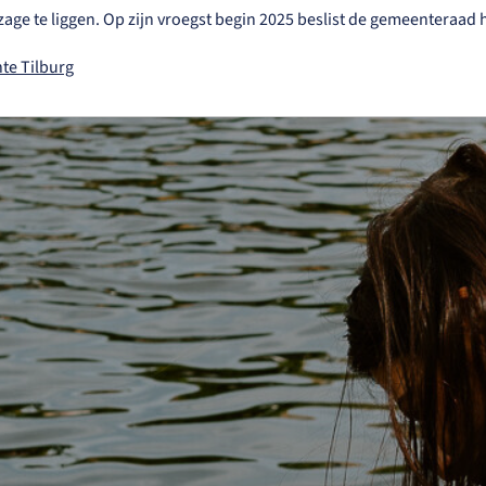
ge te liggen. Op zijn vroegst begin 2025 beslist de gemeenteraad h
te Tilburg
Home
Bezoeken
Ondernemen
Wonen
De haven
Contact