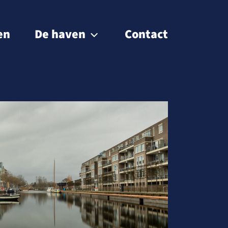
en
De haven
Contact
Passantenhaven
Gebiedsontwikkeling
Museumhaven
Historie
BIZ