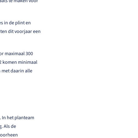
aats te maken voor
 in de plint en
en dit voorjaar een
oor maximaal 300
e 2 komen minimaal
 met daarin alle
 In het planteam
. Als de
(voorheen