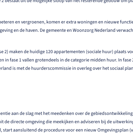
2 bestaat uit de mogelijke sloop van het resterende gebouw om pl
eteren en vergroenen, komen er extra woningen en nieuwe functies
mgeving en de haven. De gemeente en Woonzorg Nederland verwacht
fase 2) maken de huidige 120 appartementen (sociale huur) plaats v
in fase 1 vallen grotendeels in de categorie midden huur. In fas
and is met de huurderscommissie in overleg over het sociaal plan
ntie aan de slag met het meedenken over de gebiedsontwikkeling.
de directe omgeving die meekijken en adviseren bij de uitwerking
d, start aansluitend de procedure voor een nieuw Omgevingsplan 